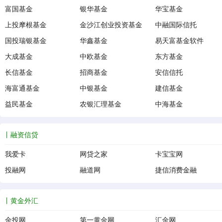
富国基金
银华基金
华宝基金
上投摩根基金
金沙江创业投资基金
中融国际信托
国投瑞银基金
华鑫基金
易天富基金软件
大成基金
中欧基金
东方基金
长信基金
招商基金
安信信托
海富通基金
中银基金
建信基金
益民基金
农银汇理基金
中海基金
融资信贷
我爱卡
网贷之家
卡宝宝网
投融网
融道网
捷信消费金融
黄金外汇
金投网
第一黄金网
汇金网