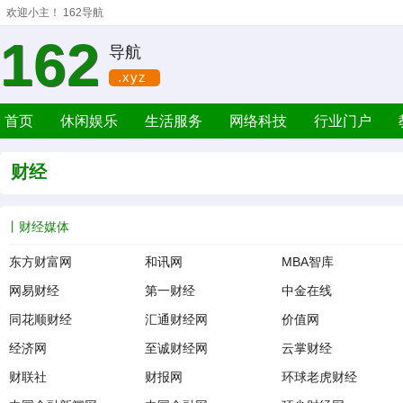
欢迎小主！
162导航
162
导航
.xyz
首页
休闲娱乐
生活服务
网络科技
行业门户
财经
财经媒体
东方财富网
和讯网
MBA智库
网易财经
第一财经
中金在线
同花顺财经
汇通财经网
价值网
经济网
至诚财经网
云掌财经
财联社
财报网
环球老虎财经