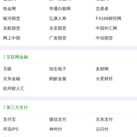
纸金网
华通白银网
交易者
银河期货
弘康人寿
FX168财经网
东航期货
永安期货
中国外汇网
网上中期
广发期货
中信期货
互联网金融
天眼
恒生电子
友财网
京东金融
蚂蚁金服
火星财经
杭州财人汇
第三方支付
支付宝
微信支付
京东支付
环迅IPS
神州付
云闪付